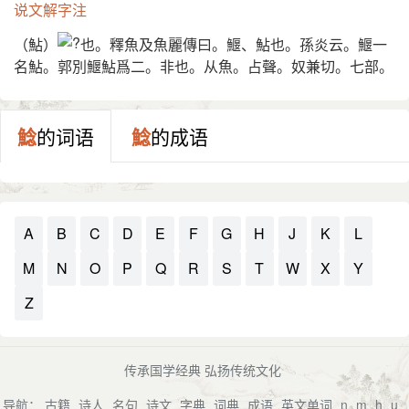
说文解字注
（鮎）
也。釋魚及魚麗傳曰。鰋、鮎也。孫炎云。鰋一
名鮎。郭別鰋鮎爲二。非也。从魚。占聲。奴兼切。七部。
鯰
的词语
鯰
的成语
A
B
C
D
E
F
G
H
J
K
L
M
N
O
P
Q
R
S
T
W
X
Y
Z
传承国学经典 弘扬传统文化
导航：
古籍
诗人
名句
诗文
字典
词典
成语
英文单词
n
m
h
u