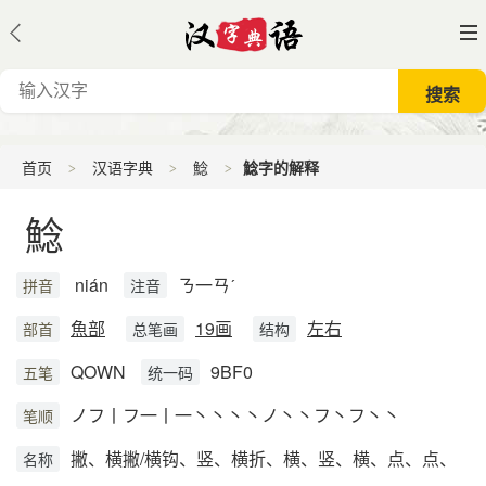
首页
汉语字典
鯰
鯰字的解释
鯰
nián
ㄋ一ㄢˊ
拼音
注音
魚部
19画
左右
部首
总笔画
结构
QOWN
9BF0
五笔
统一码
ノフ丨フ一丨一丶丶丶丶ノ丶丶フ丶フ丶丶
笔顺
撇、横撇/横钩、竖、横折、横、竖、横、点、点、
名称