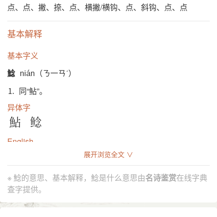
点、点、撇、捺、点、横撇/横钩、点、斜钩、点、点
基本解释
基本字义
鯰
nián（ㄋ一ㄢˊ）
⒈ 同“鲇”。
异体字
鮎
鲶
English
展开浏览全文 ∨
sheat
※ 鯰的意思、基本解释，鯰是什么意思由
名诗鉴赏
在线字典
查字提供。