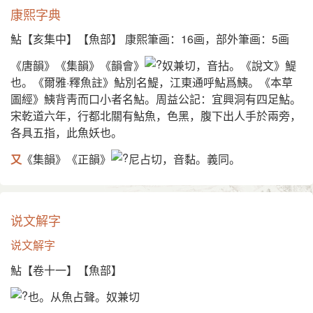
康熙字典
鮎【亥集中】【魚部】 康熙筆画：16画，部外筆画：5画
《唐韻》《集韻》《韻會》
奴兼切，音拈。《說文》鯷
也。《爾雅·釋魚註》鮎別名鯷，江東通呼鮎爲鮧。《本草
圖經》鮧背靑而口小者名鮎。周益公記：宜興洞有四足鮎。
宋乾道六年，行都北關有鮎魚，色黑，腹下出人手於兩旁，
各具五指，此魚妖也。
又
《集韻》《正韻》
尼占切，音黏。義同。
说文解字
说文解字
鮎【卷十一】【魚部】
也。从魚占聲。奴兼切